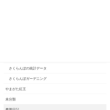
さくらんぼ農園日誌 2023年05月12日
2023年5月16日
カテゴリー
さくらんぼ雑学
さくらんぼの品種
さくらんぼの歴史
さくらんぼの統計データ
さくらんぼガーデニング
やまがた紅王
未分類
農園日記