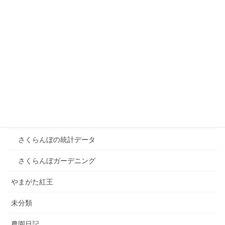
さくらんぼ農園日誌 2023年05月12日
2023年5月16日
カテゴリー
さくらんぼ雑学
さくらんぼの品種
さくらんぼの歴史
さくらんぼの統計データ
さくらんぼガーデニング
やまがた紅王
未分類
農園日記